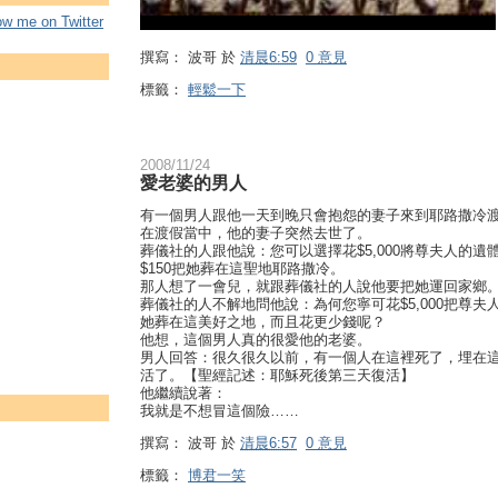
low me on Twitter
撰寫：
波哥
於
清晨6:59
0 意見
標籤：
輕鬆一下
2008/11/24
愛老婆的男人
有一個男人跟他一天到晚只會抱怨的妻子來到耶路撒冷
在渡假當中，他的妻子突然去世了。
葬儀社的人跟他說：您可以選擇花$5,000將尊夫人的
$150把她葬在這聖地耶路撒冷。
那人想了一會兒，就跟葬儀社的人說他要把她運回家鄉
葬儀社的人不解地問他說：為何您寧可花$5,000把尊
她葬在這美好之地，而且花更少錢呢？
他想，這個男人真的很愛他的老婆。
男人回答：很久很久以前，有一個人在這裡死了，埋在
活了。【聖經記述：耶穌死後第三天復活】
他繼續說著：
我就是不想冒這個險……
撰寫：
波哥
於
清晨6:57
0 意見
標籤：
博君一笑