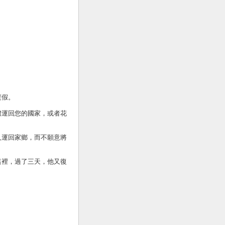
渡假。
遺體運回您的國家，或者花
。
夫人運回家鄉，而不願意將
這裡，過了三天，他又復