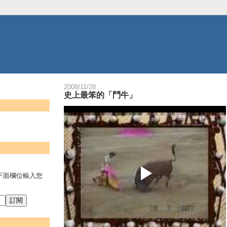
2008/11/28
史上最笨的「鬥牛」
。
下面欄位輸入您