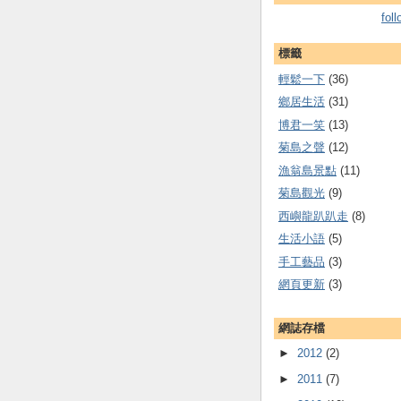
fol
標籤
輕鬆一下
(36)
鄉居生活
(31)
博君一笑
(13)
菊島之聲
(12)
漁翁島景點
(11)
菊島觀光
(9)
西嶼龍趴趴走
(8)
生活小語
(5)
手工藝品
(3)
網頁更新
(3)
網誌存檔
►
2012
(2)
►
2011
(7)