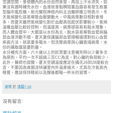
空調空間，會使體內的水份自然蒸發，再加上汗水流失，如
果沒有適時補充水份，血液就會黏稠阻塞血路容易發生栓塞
型腦中風危機。新光醫院神經內科主治醫師連立明表示，冬
天氣候變化容易導致血壓變動大，中風病患數目相對會增
多，而夏天雖然氣候變化對於血壓高低起伏影響較小，氣候
溫暖血壓比較好控制，但溫度高，病患卻容易有脫水現象，
而人體血管中，大都是以水份為主，脫水容易導致血管與腦
部血液流動不順，夏天要保護腦部血管順暢循環對抗心血管
疾病方法，就是要多喝水，但洗腎病患與心臟衰竭病患，水
份的攝取還是要酌量。
水分補充方面，六十歲以上的民眾要注意補充時以少量多次
為原則，平均一次不超過三百CC為宜，對心臟的負荷較少，
此外，醫師也提醒，夏天空調溫度應定在攝氏26到28度較合
宜，不要因為貪圖涼快讓室內外溫差過大，尤其在冷氣房內
睡覺，應該保持睡前以及醒後都喝一杯水的習慣。
波哥
於
清晨7:10
沒有留言: