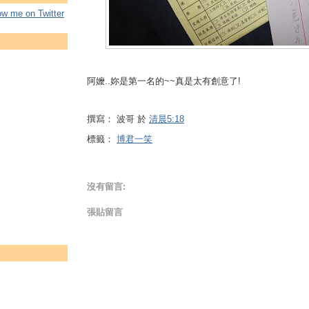
low me on Twitter
阿嬤..妳是第一名的~~真是太有創意了!
撰寫：
波哥
於
清晨5:18
標籤：
博君一笑
沒有留言:
張貼留言