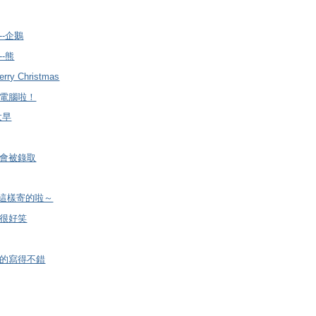
-企鵝
-熊
rry Christmas
電腦啦！
太早
會被錄取
不是這樣寄的啦～
很好笑
的寫得不錯