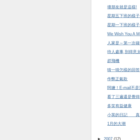
壞朋友就是這樣!
星期五下班的樣子-
星期一下班的樣子-
We Wish You A Me
人家是～第一次碰
待人處事,別得意
趕飛機
猜一猜怎樣的回答
作弊正氣歌
阿嬤！E-mail
看了三遍還是覺得
多笑有益健康
小英的日記 真
1月的大潮
►
2007
(12)