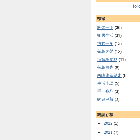
fol
標籤
輕鬆一下
(36)
鄉居生活
(31)
博君一笑
(13)
菊島之聲
(12)
漁翁島景點
(11)
菊島觀光
(9)
西嶼龍趴趴走
(8)
生活小語
(5)
手工藝品
(3)
網頁更新
(3)
網誌存檔
►
2012
(2)
►
2011
(7)