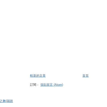
較新的文章
首頁
訂閱：
張貼留言 (Atom)
河之舞(踢踏