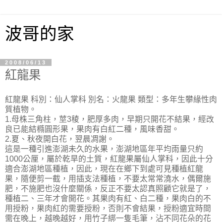
波哥的家
2008/06/13
紅龍果
紅龍果 科別：仙人掌科 別名：火龍果 類型：多年生攀緣性肉
質植物。
1.母株三角柱，莖3稜，肥厚多肉，早期只開花不結果，經改
良已能結橢圓形果，果肉有白紅二種，風味香甜。
2.夏、秋夜開白花，翌晨凋謝。
這是一種引進澎湖未久的水果，澎湖地區年平均雨量只約
1000公厘，屬於乾旱的土質，紅龍果屬仙人掌科，因此十分
適合澎湖地區種植，因此，現在在鄉下到處可見種植紅龍
果，隨便剪一截，用插支法種植，不要太常常澆水，偶爾施
肥，不施肥也沒什麼關係，反正不要太認真照顧它就是了，
種植二、三年才會開花。其果肉有紅、白二種，果肉白的不
用授粉，果肉紅的需要授粉，否則不會結果，授粉適宜時間
需在晚上，越晚越好，用竹子綁一隻毛筆，沾不同花朵的花