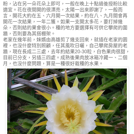
粉，沾在另一朵花朵上即可，一般在晚上十點過後授粉比較
適宜。花在夜間開的很漂亮，太陽一出來即謝了，一般而
言，開花大約在五、六月開一次結果，約在八、九月間會再
開花一次結果，一年二獲。如果一支開太多花，要打掉幾
朵，否則結的果會很小。種的地方要選擇有可供它攀爬的圍
牆，否則要為其搭棚架。
老家在幾年前，妹婿由高雄剪了幾支回來，就插在老家的園
裡，也沒什麼特別照顧，任其風吹日曬，自己攀爬房屋的老
牆，現在長成二三處，去年約結果20-30粒，白色果肉很甜，
目前已分支，另插三四處。成熟後果肉放冰箱冷藏一、二個
月，也沒什麼問題，算是一種很好栽種的水果。